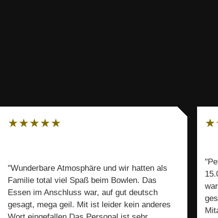
★
★
★
★
★
★
"Pe
"Wunderbare Atmosphäre und wir hatten als
15.
Familie total viel Spaß beim Bowlen. Das
war
Essen im Anschluss war, auf gut deutsch
ges
gesagt, mega geil. Mit ist leider kein anderes
Mit
Wort eingefallen.Das Personal ist sehr