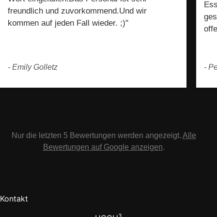
Ess
freundlich und zuvorkommend.Und wir
ges
kommen auf jeden Fall wieder. ;)"
off
- Emily Golletz
- P
Nur die letzten 5 Bewertungen werden angezeigt.
Alle
Bewertungen auf Google anzeigen
.
Kontakt
3